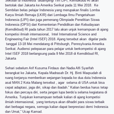
Sekolah di Indonesia didampingi Tim LIPI, Kemdikbud RI akan
bertolak dari Jakarta ke Amerika Serikat pada 11 Mei 2018. Ke
Sembilan belas pelajar Indonesia yang merupakan finalis Lomba
Karya Ilmiah Remaja (LKIR) dari Lembaga Ilmu Pengetahuan
Indonesia (LIPI) dan juga pemenang Olimpiade Penelitian Siswa
Indonesia (OPSI) dari Kementerian Pendidikan dan Kebudayaan
(Kemdikbud) RI pada tahun 2017 lalu akan unjuk kemampuan di ajang
kompetisi ilmiah internasional, Intel International Science and
Engineering Fair (Intel ISEF) 2018. Ajang tersebut akan digelar pada
tanggal 13-18 Mei mendatang di Pittsburgh, Pennsylvania Amerika
Serikat. Audiensi pelepasan para pelajar untuk berkompetisi di ajang
Intel ISEF 2018 berlangsung pada 9 Mei 2018 di Kemdikbud RI,
Jakarta
Sehari sebelum Arif Kusuma Firdaus dan Nadia Alfi Syarifah
berangkat ke Jakarta, Kepala Madrasah Dr. Hj. Binti Maqsudah di
ruang kerjanya memberikan
wejangan
kepada ke dua duta Indonesia
asal MAN 2 Kota Malang tersebut , agar selama di USA untuk bisa
cepat adaptasi, jaga diri, sikap dan ibadah.” Kalian berdua harus tetap
fokus dan percaya diri, serta jangan lupa berdo’a selama kegiatana di
Amerika. Tunjukan kemampuan terbaik kalian di ajang kompetisi
ilmiah internasional, yang tentunya akan dihadiri para siswa terbaik
dari berbagai negara, semoga kalian dapat berprestasi demi Indonesia
dan Umat,” Ucap Kamad.