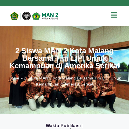
2 Siswa MAN 2 Kota Malang
Bersama Tim LIPI Unjuk
Kemampuan di Amerika Serikat
Home
»
2 Siswa MAN 2 Kota Malang Bersama Tim LIPI Unjuk
Kemampuan di Amerika Serikat
Waktu Publikasi :