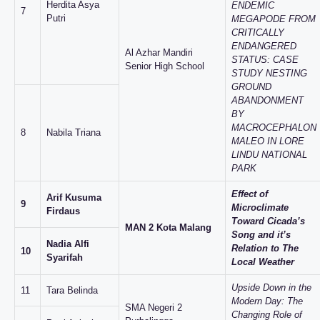
Herdita Asya
ENDEMIC
7
Putri
MEGAPODE FROM
CRITICALLY
ENDANGERED
Al Azhar Mandiri
STATUS: CASE
Senior High School
STUDY NESTING
GROUND
ABANDONMENT
BY
MACROCEPHALON
8
Nabila Triana
MALEO IN LORE
LINDU NATIONAL
PARK
Effect of
Arif Kusuma
9
Microclimate
Firdaus
Toward Cicada’s
MAN 2 Kota Malang
Song and it’s
Nadia Alfi
Relation to The
10
Syarifah
Local Weather
Upside Down in the
11
Tara Belinda
Modern Day: The
SMA Negeri 2
Changing Role of