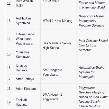
Purbalingga
Putri Azizah
Father and Mother
12
Malik
in Parenting World
Broadcom Master
Ardilla Ayu
13
MTsN 1 Kota Malang
International
Syahmina
Program Delegate
I Dewa Gede
14
Wicaksana
Intel-Genuino-Based
Bali Mandara Senior
Prabaswara
Cow Estrous
High School
Detector
Yuan Dwi
15
Kurniawan
Ignatius
Automatice Brake
16
SMA Negeri 8
Hapsara
System for
Yogyakarta
Motorcycle
17
Attar Fathiya
Yogyakarta
18
Aden Khaitami
Beaches Mapping
SMA Negeri 1
Based on Sea Turtle
Yogyakarta
Fadiliah
Nesting Beach
19
Hasanah
Characteristics