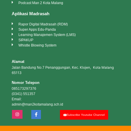
Podcast Man 2 Kota Malang
Aplikasi Madrasah
Rapor Digital Madrasah (RDM)
Super Apps Edu-Panda
Learning Manajemen System (LMS)
SIPAKUP
Whistle Blowing System
Alamat
Klojen, Kota Malang
Jalan Bandung No.7 Penanggungan, Kec.
65113
Nomor Telepon
085173297376
(0341) 551357
Email:
admin@man2kotamalang.sch.id
Subscribe Youtube Channel