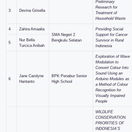
Preliminary
Research for
3
Devina Grisella
Treatment of
Household Waste
4
Zahira Amaalia
Providing Social
SMA Negeri 2
Support for Cancer
Nur Bella
Bengkulu Selatan
Survivor in Rural
5
Turcica Anibah
Indonesia
Exploration of Wave
Modulation to
Convert Colour Into
Sound Using an
Jane Carolyne
BPK Penabur Senior
6
Arduino Modules as
Hantanto
High School
a Method of Colour
Recognition for
Visually Impaired
People
WILDLIFE
CONSERVATION
PRIORITIES OF
INDONESIA’S