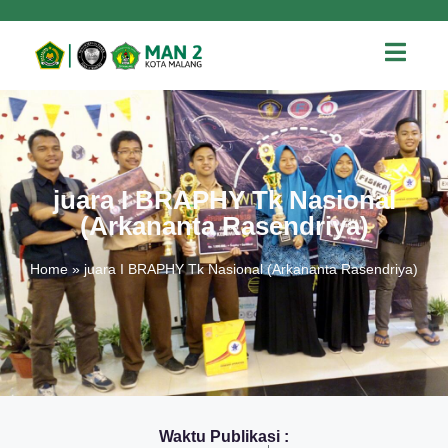
juara I BRAPHY Tk Nasional
(Arkananta Rasendriya)
Home
»
juara I BRAPHY Tk Nasional (Arkananta Rasendriya)
Waktu Publikasi :