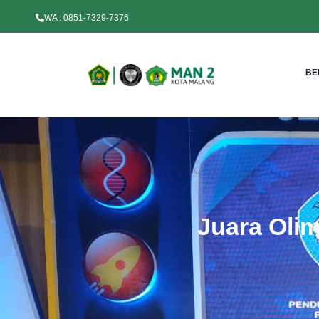
WA : 0851-7329-7376
BE
Juara Olim