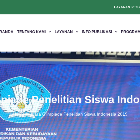
LAYANAN PTS
RANDA
TENTANG KAMI
LAYANAN
INFO PUBLIKASI
PROGRAM
piade Penelitian Siswa Ind
Home
»
Juara Olimpiade Penelitian Siswa Indonesia 2019