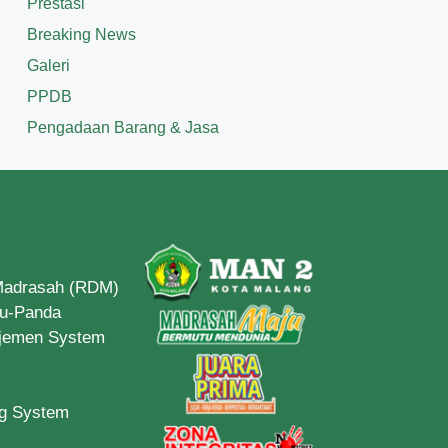
Prestasi
Breaking News
Galeri
PPDB
Pengadaan Barang & Jasa
 Madrasah (RDM)
du-Panda
ajemen System
ng System