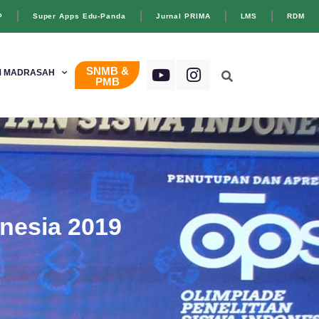
P
Super Apps Edu-Panda
Jurnal PRIMA
LMS
RDM
SNMB &
 MADRASAH
PMB
onesia 2019