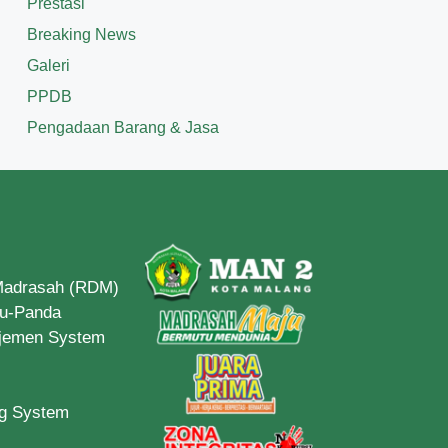
Prestasi
Breaking News
Galeri
PPDB
Pengadaan Barang & Jasa
 Madrasah (RDM)
du-Panda
ajemen System
ng System