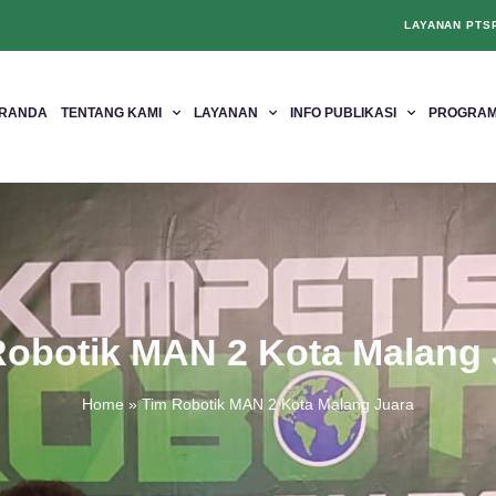
LAYANAN PTS
RANDA
TENTANG KAMI
LAYANAN
INFO PUBLIKASI
PROGRAM
Robotik MAN 2 Kota Malang 
Home
»
Tim Robotik MAN 2 Kota Malang Juara