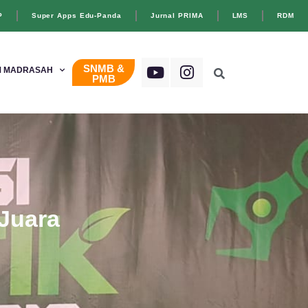
P
Super Apps Edu-Panda
Jurnal PRIMA
LMS
RDM
SNMB &
 MADRASAH
PMB
Juara