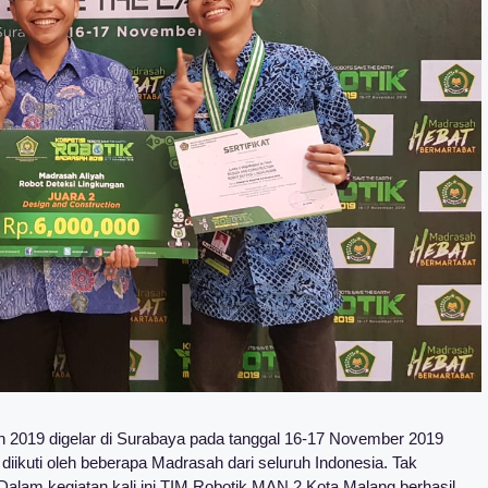
2019 digelar di Surabaya pada tanggal 16-17 November 2019
 diikuti oleh beberapa Madrasah dari seluruh Indonesia. Tak
Dalam kegiatan kali ini TIM Robotik MAN 2 Kota Malang berhasil