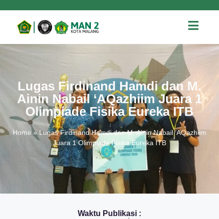
Lugas Firdinand Hamdi dan M.
Ainin Nabail ‘AQazhiim Juara 1
Olimpiade Fisika Eureka ITB
Home
»
Lugas Firdinand Hamdi dan M. Ainin Nabail ‘AQazhiim
Juara 1 Olimpiade Fisika Eureka ITB
Waktu Publikasi :