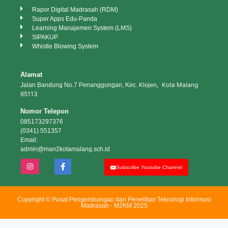
Rapor Digital Madrasah (RDM)
Super Apps Edu-Panda
Learning Manajemen System (LMS)
SIPAKUP
Whistle Blowing System
Alamat
Klojen, Kota Malang
Jalan Bandung No.7 Penanggungan, Kec.
65113
Nomor Telepon
085173297376
(0341) 551357
Email:
admin@man2kotamalang.sch.id
Subscribe Youtube Channel
Copyright © Pusat Pengembangan dan Penelitian Teknologi Informasi
Madrasah - M2KM 2025