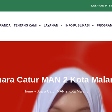
LAYANAN PTS
RANDA
TENTANG KAMI
LAYANAN
INFO PUBLIKASI
PROGRAM
uara Catur MAN 2 Kota Mala
Home
»
Juara Catur MAN 2 Kota Malang