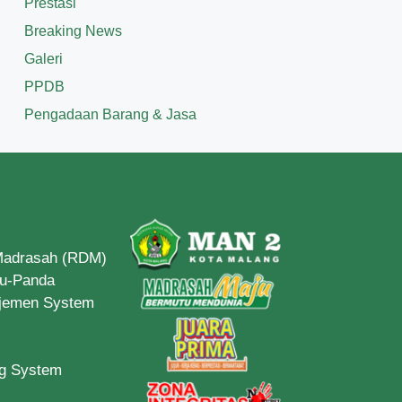
Prestasi
Breaking News
Galeri
PPDB
Pengadaan Barang & Jasa
 Madrasah (RDM)
du-Panda
ajemen System
ng System