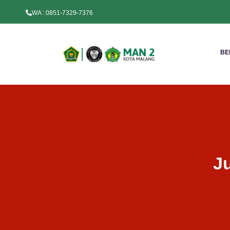
WA : 0851-7329-7376
BE
J