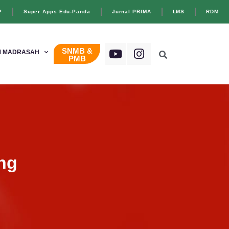
P
Super Apps Edu-Panda
Jurnal PRIMA
LMS
RDM
SNMB &
 MADRASAH
PMB
ng