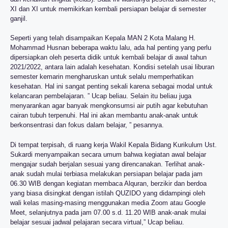
XI dan XI untuk memikirkan kembali persiapan belajar di semester
ganjil.
Seperti yang telah disampaikan Kepala MAN 2 Kota Malang H.
Mohammad Husnan beberapa waktu lalu, ada hal penting yang perlu
dipersiapkan oleh peserta didik untuk kembali belajar di awal tahun
2021/2022, antara lain adalah kesehatan. Kondisi setelah usai liburan
semester kemarin mengharuskan untuk selalu memperhatikan
kesehatan. Hal ini sangat penting sekali karena sebagai modal untuk
kelancaran pembelajaran. ” Ucap beliau. Selain itu beliau juga
menyarankan agar banyak mengkonsumsi air putih agar kebutuhan
cairan tubuh terpenuhi. Hal ini akan membantu anak-anak untuk
berkonsentrasi dan fokus dalam belajar, ” pesannya.
Di tempat terpisah, di ruang kerja Wakil Kepala Bidang Kurikulum Ust.
Sukardi menyampaikan secara umum bahwa kegiatan awal belajar
mengajar sudah berjalan sesuai yang direncanakan. Terlihat anak-
anak sudah mulai terbiasa melakukan persiapan belajar pada jam
06.30 WIB dengan kegiatan membaca Alquran, berzikir dan berdoa
yang biasa disingkat dengan istilah QUZIDO yang didampingi oleh
wali kelas masing-masing menggunakan media Zoom atau Google
Meet, selanjutnya pada jam 07.00 s.d. 11.20 WIB anak-anak mulai
belajar sesuai jadwal pelajaran secara virtual,” Ucap beliau.