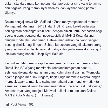
dalam standard mutu kompetensi dan profesionalisme yang terjamin,
dan pegawai yang mempunyai dedikasi dan layanan yang prima.”
Ujarnya.
Dalam pengajiannya KH. Saifuddin Zuhri menyampaikan di momen
Peringatan1 Muharram 1443 H dan HUT RI yang ke-76 perlu ada
peningkatan semangat lebih baik, dengan diniati untuk beribadah bagi
seorang guru, pegawai dan peserta didik di MAN 2 Kota Malang
dengan modal Ilmu dan Iman. Bahwa iman adalah hal yang sangat
penting dimiliki bagi ilmuan. Sebab, kerusakan yang di lakukan orang
yang berilmu akan lebih besar akibatnya dari pada kerusakan yang di
lakukan orang bodoh,” Ucap Kyai Saifudin.
Kemudian dalam mensikapi keberagaman itu, kita perlu mencontoh
Rosulullah SAW yang memimpin keberanekaragaman saat itu,
sehingga dikenal dengan islam yang Rahmatan lil alamin. “Membela
agama jangan merusak Negara, begitu juga membela Negara jangan
merusak agama, mari kita saling memahami dan menghormati, kita
sama sama mendukung keberagaman dalam beragama di Indonesia,”
Amanah Kyai yang menjadi Motivasi kali ini untuk seluruh Civitas
MAN 2 Kota Malang. (Tim Humas)
Post Views:
491