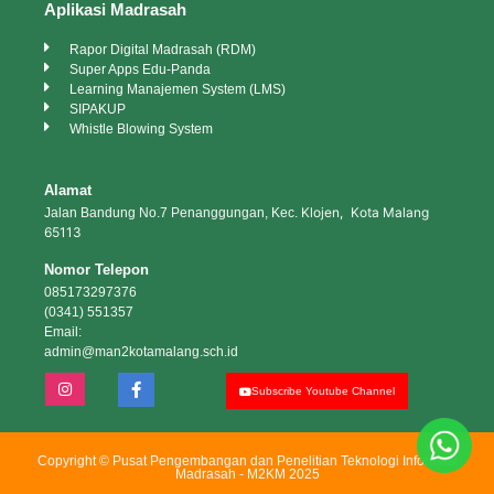
Aplikasi Madrasah
Rapor Digital Madrasah (RDM)
Super Apps Edu-Panda
Learning Manajemen System (LMS)
SIPAKUP
Whistle Blowing System
Alamat
Klojen, Kota Malang
Jalan Bandung No.7 Penanggungan, Kec.
65113
Nomor Telepon
085173297376
(0341) 551357
Email:
admin@man2kotamalang.sch.id
Subscribe Youtube Channel
Copyright © Pusat Pengembangan dan Penelitian Teknologi Informasi
Madrasah - M2KM 2025