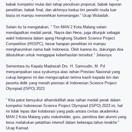
babak kompetisi mulai dari tahap penulisan proposal, babak laporan
penelitian, babak final, dan akhirnya kedua tim peneliti muda luar
biasa ini mampu menorehkan kemenangan.” Ucap Wulaidah.
Selain itu Ia mengatakan, ” Tim MAN 2 Kota Malang selain
mendapatkan medali perak, Nayra dan Hena, juga ditunjuk sebagai
wakil Indonesia dalam ajang Hongkong Student Science Project
Competition (HSSPC), besar harapan penelitian ini mampu
mengharumkan nama baik Indonesia. Oleh karena itu, dukungan doa
dibutuhkan untuk menggapai keberhasilan tersebut.” Jelasnya.
Sementara itu Kepala Madrasah Drs. H. Samsudin, M. Pd
menyampaikan rasa syukurnya atas raihan Prestasi Nasional yang
cukup bergensi ini dan mengucapkan terima kasih kepada tim dan
peserta didik yang meraih prestasi di Indonesian Science Project
Olympiad (ISPO) 2023.
” Kita patut bersyukur alhamdulillah atas raihan medali perak dalam
kompetisi Indonesian Science Project Olympiad (ISPO) 2023 ini, hal
ini tidak lepas dari kolaborasi yang padu antara civitas akademika
MAN 2 Kota Malang yaitu stakeholder, guru, pembina dan alumni yang
terus melakukan pelatihan intensif dalam beberapa tahun terakhir.”
Ucap Kamad.