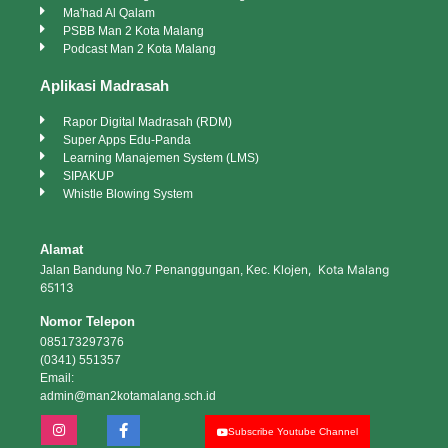
Ma'had Al Qalam
PSBB Man 2 Kota Malang
Podcast Man 2 Kota Malang
Aplikasi Madrasah
Rapor Digital Madrasah (RDM)
Super Apps Edu-Panda
Learning Manajemen System (LMS)
SIPAKUP
Whistle Blowing System
Alamat
Klojen, Kota Malang
Jalan Bandung No.7 Penanggungan, Kec.
65113
Nomor Telepon
085173297376
(0341) 551357
Email:
admin@man2kotamalang.sch.id
Subscribe Youtube Channel