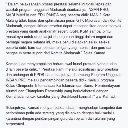
” Dalam pelaksanaan proses prestasi selama ini tidak lepas dari
wasilah program unggulan Madrasah diantaranya INSAN PRO,
MADUMANJA dan EDU PANDA bagi peserta didik MAN 2 Kota
Malang tidak lepas dari optimalisasi peran GTK Madrasah dan Komite
Madrasah, dengan ikhtiar tersebut dapat menghasilkan capain banyak
prestasi yang diraih anak-anak seperti OSN, KSM sampai pintu
masuknya untuk studi lanjut di perguruan tinggi dalam negeri dan
berbagai negara selama ini, maka perlu disiapkan sejak seleksi
peserta didik baru dan pendampingan yang intensif dari guru dan
pengasuh serta suport dari Komite Madrasah.” Jelas Kamad.
Kamad juga menyampaikan bahwa awal kunci prestasi yang sudah
diraih peserta didik. ” Prestasi kami melalui sosialisasi jalur prestasi
dan undangan di PPDB dan selanjutnya ditampung Program Unggulan
INSAN PRO melalui pendampingan peserta didik melalui program
Kelas Olimpiade, Internalisasi Ke Islaman dan Sains, Pemberdayaan
Alumni dan Champions Patnership yang berkolaborasi dengan
Kemahadan untuk karakter yang Beraklaqul karimah.” ujar Kamad.
Selanjutnya, Kamad menyampaikan dalam menghadapi kompetisi dan
perlombaan perlu ada strategi yang disiapkan dengan baik melalui
karantina dengan pendampingan guru dan pelatih dari alumni yang
berprestasi.