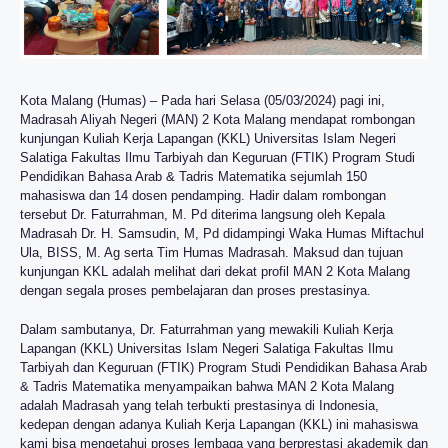
Kota Malang (Humas) – Pada hari Selasa (05/03/2024) pagi ini,
Madrasah Aliyah Negeri (MAN) 2 Kota Malang mendapat rombongan
kunjungan Kuliah Kerja Lapangan (KKL) Universitas Islam Negeri
Salatiga Fakultas Ilmu Tarbiyah dan Keguruan (FTIK) Program Studi
Pendidikan Bahasa Arab & Tadris Matematika sejumlah 150
mahasiswa dan 14 dosen pendamping. Hadir dalam rombongan
tersebut Dr. Faturrahman, M. Pd diterima langsung oleh Kepala
Madrasah Dr. H. Samsudin, M, Pd didampingi Waka Humas Miftachul
Ula, BISS, M. Ag serta Tim Humas Madrasah. Maksud dan tujuan
kunjungan KKL adalah melihat dari dekat profil MAN 2 Kota Malang
dengan segala proses pembelajaran dan proses prestasinya.
Dalam sambutanya, Dr. Faturrahman yang mewakili Kuliah Kerja
Lapangan (KKL) Universitas Islam Negeri Salatiga Fakultas Ilmu
Tarbiyah dan Keguruan (FTIK) Program Studi Pendidikan Bahasa Arab
& Tadris Matematika menyampaikan bahwa MAN 2 Kota Malang
adalah Madrasah yang telah terbukti prestasinya di Indonesia,
kedepan dengan adanya Kuliah Kerja Lapangan (KKL) ini mahasiswa
kami bisa mengetahui proses lembaga yang berprestasi akademik dan