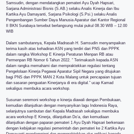
Samsudin, dengan mendatangkan pemateri Ayu Dyah Hapsari,
Sarjana Administrasi Bisnis (S.AB.) selaku Analis Kinerja dan Ibu
Kartika Ayu Damayanti, Sarjana Psikologi (S.Psi.) selaku Analis
Pengembangan Sumber Daya Manusia Aparatur dari Kantor Regional
II BKN Surabaya tersebut berlangsung mulai pukul 08.30 WIB – 12.00
WIB
Dalam sambutannya, Kepala Madrasah H. Samsudin menyampaikan
terima kasih atas kehadiran ASN yang terdiri dari PNS dan PPPK
dalam rangka Workshop E Kinerja Peraturan Menpan RB atau
Permenpan RB Nomor 6 Tahun 2022. ” Terimakasih kepada ASN
dalam rangka memahami dan mempraktekkan regulasi tentang
Pengelolaan Kinerja Pegawai Aparatur Sipil Negara yang ditujukan
bagi PNS dan PPPK MAN 2 Kota Malang untuk pencapaian tujuan
dan sasaran penguatan Kinerjanya di era digital.” ucap Kamad
sekaligus membuka acara workshop.
Susunan seremoni workshop e kinerja diawali dengan Pembukaan,
kemudian dilanjutkan dengan menyanyikan lagu Indonesia Raya,
selanjutnya sambutan dari Kepala Madrasah sekaligus membuka
acara workshop E Kinerja, dilanjutkan Do’a, dan kemudiaan
dilanjutkan dengan paparan pemateri 1 Ayu Dyah Hapsari berkenaan
dengan kebijakan regulasi pemerintah dan pemateri ke 2 Kartika Ayu
Damayanti mendampingi dan mempraktekkan alur aplikasi kepada