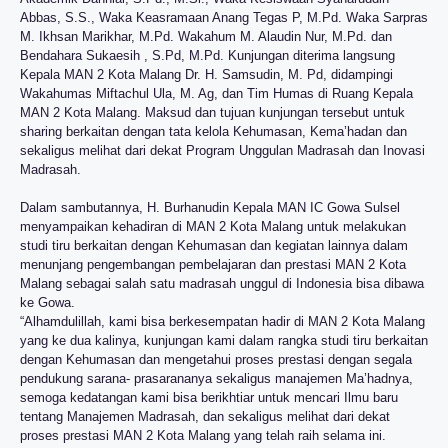
Abbas, S.S., Waka Keasramaan Anang Tegas P, M.Pd. Waka Sarpras
M. Ikhsan Marikhar, M.Pd. Wakahum M. Alaudin Nur, M.Pd. dan
Bendahara Sukaesih , S.Pd, M.Pd. Kunjungan diterima langsung
Kepala MAN 2 Kota Malang Dr. H. Samsudin, M. Pd, didampingi
Wakahumas Miftachul Ula, M. Ag, dan Tim Humas di Ruang Kepala
MAN 2 Kota Malang. Maksud dan tujuan kunjungan tersebut untuk
sharing berkaitan dengan tata kelola Kehumasan, Kema’hadan dan
sekaligus melihat dari dekat Program Unggulan Madrasah dan Inovasi
Madrasah.
Dalam sambutannya, H. Burhanudin Kepala MAN IC Gowa Sulsel
menyampaikan kehadiran di MAN 2 Kota Malang untuk melakukan
studi tiru berkaitan dengan Kehumasan dan kegiatan lainnya dalam
menunjang pengembangan pembelajaran dan prestasi MAN 2 Kota
Malang sebagai salah satu madrasah unggul di Indonesia bisa dibawa
ke Gowa.
“Alhamdulillah, kami bisa berkesempatan hadir di MAN 2 Kota Malang
yang ke dua kalinya, kunjungan kami dalam rangka studi tiru berkaitan
dengan Kehumasan dan mengetahui proses prestasi dengan segala
pendukung sarana- prasarananya sekaligus manajemen Ma’hadnya,
semoga kedatangan kami bisa berikhtiar untuk mencari Ilmu baru
tentang Manajemen Madrasah, dan sekaligus melihat dari dekat
proses prestasi MAN 2 Kota Malang yang telah raih selama ini.