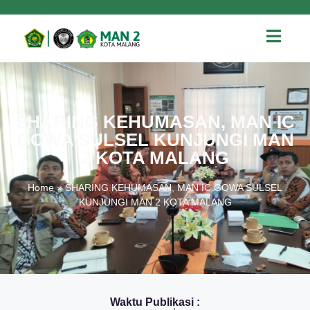
SHARING KEHUMASAN, MAN IC
GOWA SULSEL KUNJUNGI MAN
2 KOTA MALANG
Home
»
SHARING KEHUMASAN, MAN IC GOWA SULSEL
KUNJUNGI MAN 2 KOTA MALANG
Waktu Publikasi :