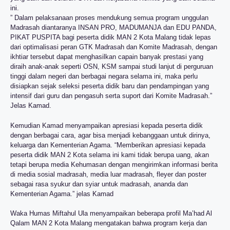
ini.
” Dalam pelaksanaan proses mendukung semua program unggulan
Madrasah diantaranya INSAN PRO, MADUMANJA dan EDU PANDA,
PIKAT PUSPITA bagi peserta didik MAN 2 Kota Malang tidak lepas
dari optimalisasi peran GTK Madrasah dan Komite Madrasah, dengan
ikhtiar tersebut dapat menghasilkan capain banyak prestasi yang
diraih anak-anak seperti OSN, KSM sampai studi lanjut di perguruan
tinggi dalam negeri dan berbagai negara selama ini, maka perlu
disiapkan sejak seleksi peserta didik baru dan pendampingan yang
intensif dari guru dan pengasuh serta suport dari Komite Madrasah.”
Jelas Kamad.
Kemudian Kamad menyampaikan apresiasi kepada peserta didik
dengan berbagai cara, agar bisa menjadi kebanggaan untuk dirinya,
keluarga dan Kementerian Agama. “Memberikan apresiasi kepada
peserta didik MAN 2 Kota selama ini kami tidak berupa uang, akan
tetapi berupa media Kehumasan dengan mengirimkan informasi berita
di media sosial madrasah, media luar madrasah, fleyer dan poster
sebagai rasa syukur dan syiar untuk madrasah, ananda dan
Kementerian Agama.” jelas Kamad
Waka Humas Miftahul Ula menyampaikan beberapa profil Ma’had Al
Qalam MAN 2 Kota Malang mengatakan bahwa program kerja dan