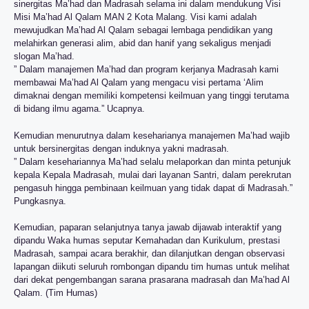
sinergitas Ma’had dan Madrasah selama ini dalam mendukung Visi
Misi Ma’had Al Qalam MAN 2 Kota Malang. Visi kami adalah
mewujudkan Ma’had Al Qalam sebagai lembaga pendidikan yang
melahirkan generasi alim, abid dan hanif yang sekaligus menjadi
slogan Ma’had.
” Dalam manajemen Ma’had dan program kerjanya Madrasah kami
membawai Ma’had Al Qalam yang mengacu visi pertama ‘Alim
dimaknai dengan memiliki kompetensi keilmuan yang tinggi terutama
di bidang ilmu agama.” Ucapnya.
Kemudian menurutnya dalam keseharianya manajemen Ma’had wajib
untuk bersinergitas dengan induknya yakni madrasah.
” Dalam kesehariannya Ma’had selalu melaporkan dan minta petunjuk
kepala Kepala Madrasah, mulai dari layanan Santri, dalam perekrutan
pengasuh hingga pembinaan keilmuan yang tidak dapat di Madrasah.”
Pungkasnya.
Kemudian, paparan selanjutnya tanya jawab dijawab interaktif yang
dipandu Waka humas seputar Kemahadan dan Kurikulum, prestasi
Madrasah, sampai acara berakhir, dan dilanjutkan dengan observasi
lapangan diikuti seluruh rombongan dipandu tim humas untuk melihat
dari dekat pengembangan sarana prasarana madrasah dan Ma’had Al
Qalam. (Tim Humas)