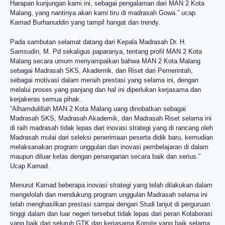
Harapan kunjungan kami ini, sebagai pengalaman dari MAN 2 Kota
Malang, yang nantinya akan kami tiru di madrasah Gowa.” ucap
Kamad Burhanuddin yang tampil hangat dan trendy.
Pada sambutan selamat datang dari Kepala Madrasah Dr. H.
Samsudin, M. Pd sekaligus paparanya, tentang profil MAN 2 Kota
Malang secara umum menyampaikan bahwa MAN 2 Kota Malang
sebagai Madrasah SKS, Akademik, dan Riset dari Pemerintah,
sebagai motivasi dalam meraih prestasi yang selama ini, dengan
melalui proses yang panjang dan hal ini diperlukan kerjasama dan
kerjakeras semua pihak.
“Alhamdulillah MAN 2 Kota Malang uang dinobatkan sebagai
Madrasah SKS, Madrasah Akademik, dan Madrasah Riset selama ini
di raih madrasah tidak lepas dari inovasi strategi yang di rancang oleh
Madrasah mulai dari seleksi penerimaan peserta didik baru, kemudian
melaksanakan program unggulan dan inovasi pembelajaran di dalam
maupun diluar kelas dengan penanganan secara baik dan serius.”
Ucap Kamad.
Menurut Kamad beberapa inovasi strategi yang telah dilakukan dalam
mengelolah dan mendukung program unggulan Madrasah selama ini
telah menghasilkan prestasi sampai dengan Studi lanjut di perguruan
tinggi dalam dan luar negeri tersebut tidak lepas dari peran Kolaborasi
yang baik dari seluruh GTK dan kerjasama Komite yang baik selama