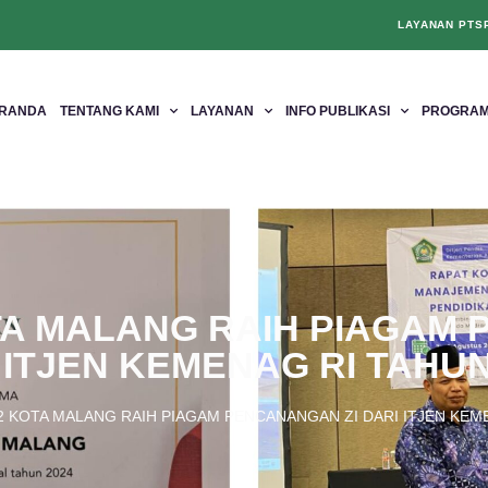
LAYANAN PTS
RANDA
TENTANG KAMI
LAYANAN
INFO PUBLIKASI
PROGRAM
OTA MALANG RAIH PIAGAM
 ITJEN KEMENAG RI TAHUN
 2 KOTA MALANG RAIH PIAGAM PENCANANGAN ZI DARI ITJEN KEM