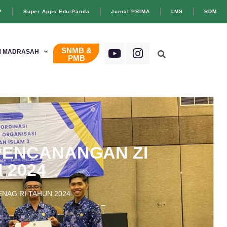
P
Super Apps Edu-Panda
Jurnal PRIMA
LMS
RDM
SNMB &
 MADRASAH
PMB
 PENCANANGAN ZI
 2024
ENAG RI TAHUN 2024