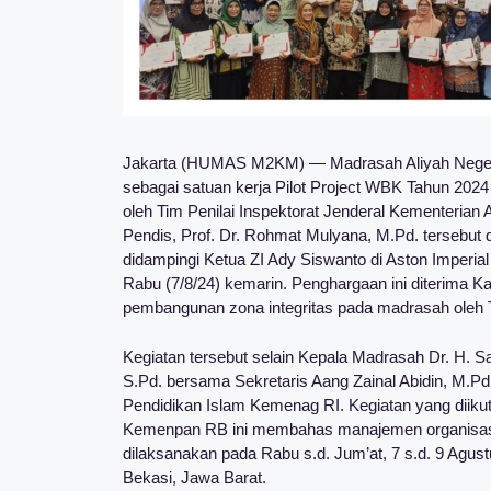
Jakarta (HUMAS M2KM) — Madrasah Aliyah Negeri
sebagai satuan kerja Pilot Project WBK Tahun 202
oleh Tim Penilai Inspektorat Jenderal Kementerian
Pendis, Prof. Dr. Rohmat Mulyana, M.Pd. tersebut
didampingi Ketua ZI Ady Siswanto di Aston Imperia
Rabu (7/8/24) kemarin. Penghargaan ini diterima K
pembangunan zona integritas pada madrasah oleh T
Kegiatan tersebut selain Kepala Madrasah Dr. H. S
S.Pd. bersama Sekretaris Aang Zainal Abidin, M.Pd.
Pendidikan Islam Kemenag RI. Kegiatan yang diik
Kemenpan RB ini membahas manajemen organisasi
dilaksanakan pada Rabu s.d. Jum’at, 7 s.d. 9 Agus
Bekasi, Jawa Barat.