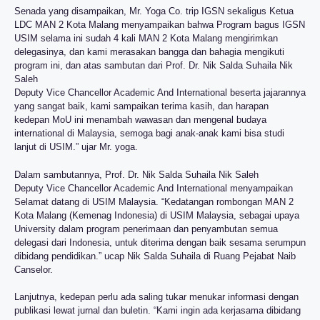
Senada yang disampaikan, Mr. Yoga Co. trip IGSN sekaligus Ketua
LDC MAN 2 Kota Malang menyampaikan bahwa Program bagus IGSN
USIM selama ini sudah 4 kali MAN 2 Kota Malang mengirimkan
delegasinya, dan kami merasakan bangga dan bahagia mengikuti
program ini, dan atas sambutan dari Prof. Dr. Nik Salda Suhaila Nik
Saleh
Deputy Vice Chancellor Academic And International beserta jajarannya
yang sangat baik, kami sampaikan terima kasih, dan harapan
kedepan MoU ini menambah wawasan dan mengenal budaya
international di Malaysia, semoga bagi anak-anak kami bisa studi
lanjut di USIM.” ujar Mr. yoga.
Dalam sambutannya, Prof. Dr. Nik Salda Suhaila Nik Saleh
Deputy Vice Chancellor Academic And International menyampaikan
Selamat datang di USIM Malaysia. “Kedatangan rombongan MAN 2
Kota Malang (Kemenag Indonesia) di USIM Malaysia, sebagai upaya
University dalam program penerimaan dan penyambutan semua
delegasi dari Indonesia, untuk diterima dengan baik sesama serumpun
dibidang pendidikan.” ucap Nik Salda Suhaila di Ruang Pejabat Naib
Canselor.
Lanjutnya, kedepan perlu ada saling tukar menukar informasi dengan
publikasi lewat jurnal dan buletin. “Kami ingin ada kerjasama dibidang