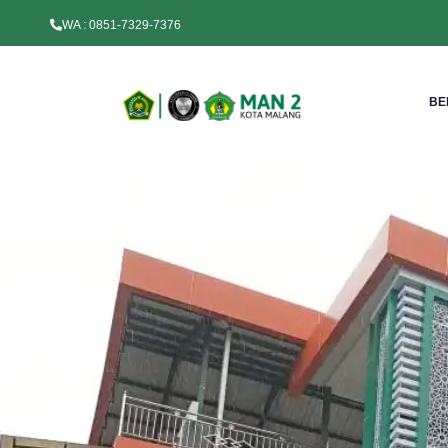
WA : 0851-7329-7376
BE