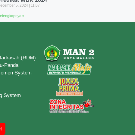
Predikat WBK 2024
ecember 5, 2024
11:07
elengkapnya »
 Madrasah (RDM)
du-Panda
ajemen System
ng System
l