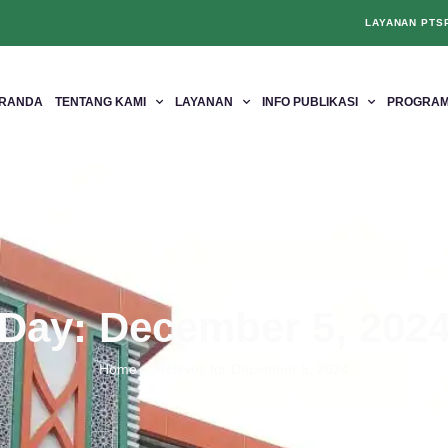
LAYANAN PTS
RANDA
TENTANG KAMI
LAYANAN
INFO PUBLIKASI
PROGRAM
Day: December 5, 202
Home
»
Archives for December 5, 2024