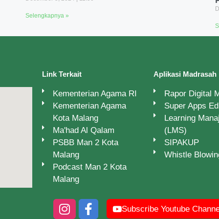
D
Selengkapnya »
S
Link Terkait
Aplikasi Madrasah
Kementerian Agama RI
Rapor Digital
Kementerian Agama
Super Apps E
Kota Malang
Learning Man
Ma'had Al Qalam
(LMS)
PSBB Man 2 Kota
SIPAKUP
Malang
Whistle Blowi
Podcast Man 2 Kota
Malang
Subscribe Youtube Channe