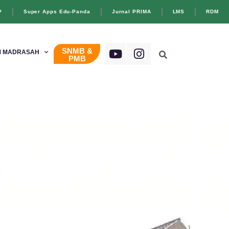
P
Super Apps Edu-Panda
Jurnal PRIMA
LMS
RDM
SNMB &
 MADRASAH
PMB
4