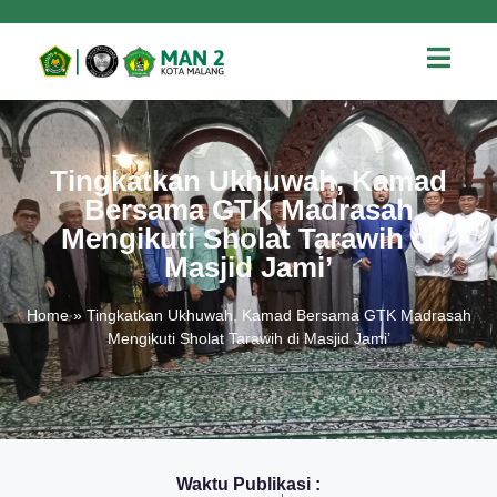
Tingkatkan Ukhuwah, Kamad
Bersama GTK Madrasah
Mengikuti Sholat Tarawih di
Masjid Jami’
Home
»
Tingkatkan Ukhuwah, Kamad Bersama GTK Madrasah
Mengikuti Sholat Tarawih di Masjid Jami’
Waktu Publikasi :