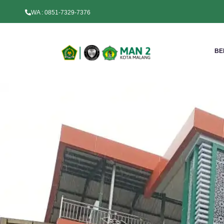
WA : 0851-7329-7376
BE