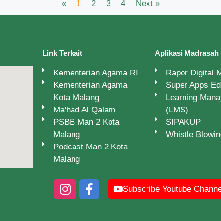
«
1
2
3
4
Next »
Link Terkait
Aplikasi Madrasah
Kementerian Agama RI
Rapor Digital
Kementerian Agama
Super Apps E
Kota Malang
Learning Man
Ma'had Al Qalam
(LMS)
PSBB Man 2 Kota
SIPAKUP
Malang
Whistle Blowi
Podcast Man 2 Kota
Malang
Subscribe Youtube Channe