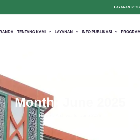
LAYANAN PTS
RANDA
TENTANG KAMI
LAYANAN
INFO PUBLIKASI
PROGRAM
Month: June 2025
Home
»
Archives for June 2025