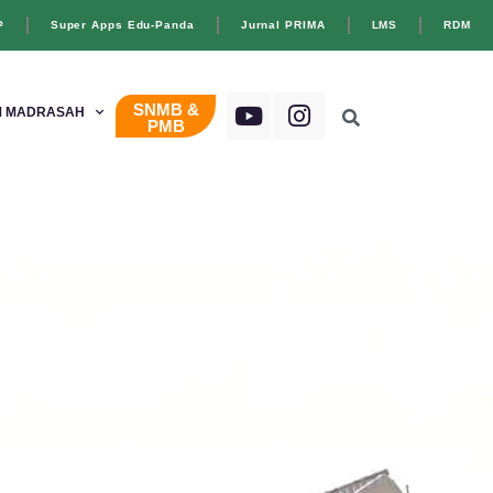
P
Super Apps Edu-Panda
Jurnal PRIMA
LMS
RDM
SNMB &
 MADRASAH
PMB