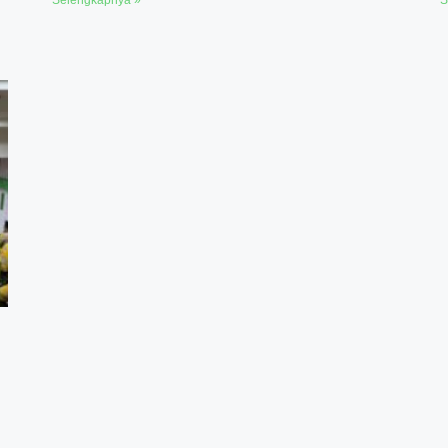
Selengkapnya »
S