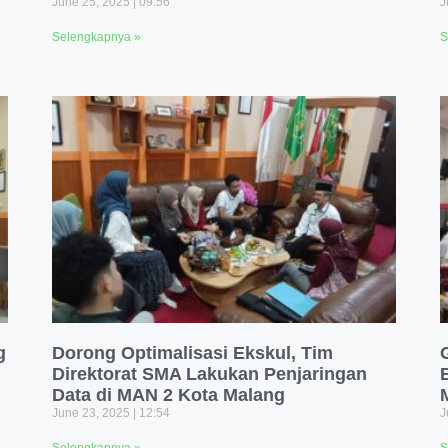
June 25, 2025
09:56
J
Selengkapnya »
S
g
Dorong Optimalisasi Ekskul, Tim
Direktorat SMA Lakukan Penjaringan
Data di MAN 2 Kota Malang
June 23, 2025
12:54
J