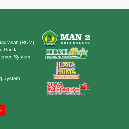
 Madrasah (RDM)
du-Panda
ajemen System
ng System
l