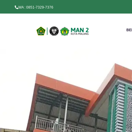
WA : 0851-7329-7376
BE