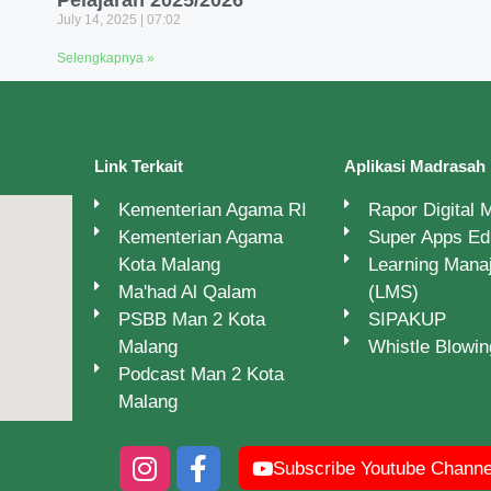
Pelajaran 2025/2026
July 14, 2025
07:02
Selengkapnya »
Link Terkait
Aplikasi Madrasah
Kementerian Agama RI
Rapor Digital
Kementerian Agama
Super Apps E
Kota Malang
Learning Man
Ma'had Al Qalam
(LMS)
PSBB Man 2 Kota
SIPAKUP
Malang
Whistle Blowi
Podcast Man 2 Kota
Malang
Subscribe Youtube Channe