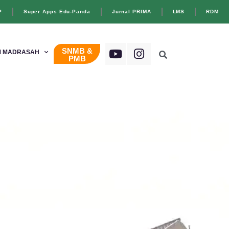
P
Super Apps Edu-Panda
Jurnal PRIMA
LMS
RDM
SNMB &
 MADRASAH
PMB