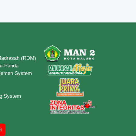
 Madrasah (RDM)
du-Panda
ajemen System
ng System
l