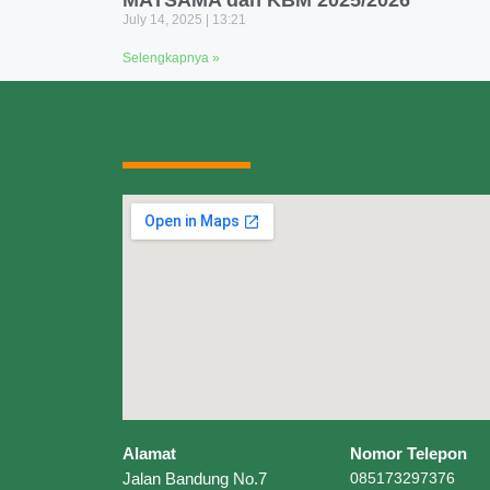
MATSAMA dan KBM 2025/2026
July 14, 2025
13:21
Selengkapnya »
Alamat
Nomor Telepon
Jalan Bandung No.7
085173297376