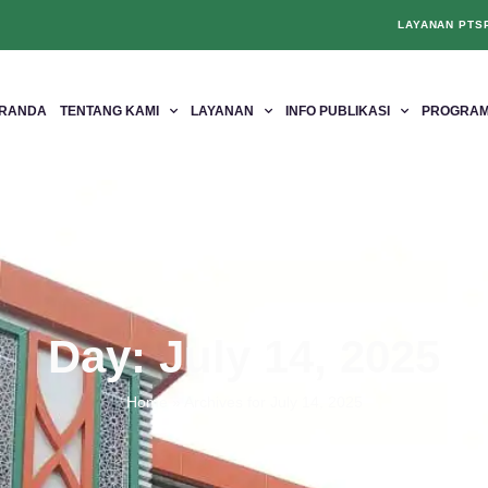
LAYANAN PTS
RANDA
TENTANG KAMI
LAYANAN
INFO PUBLIKASI
PROGRAM
Day: July 14, 2025
Home
»
Archives for July 14, 2025