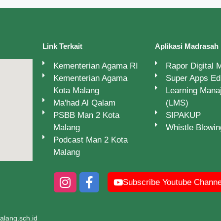
Link Terkait
Aplikasi Madrasah
Kementerian Agama RI
Rapor Digital
Kementerian Agama
Super Apps E
Kota Malang
Learning Man
Ma'had Al Qalam
(LMS)
PSBB Man 2 Kota
SIPAKUP
Malang
Whistle Blowi
Podcast Man 2 Kota
Malang
Subscribe Youtube Channe
lang.sch.id