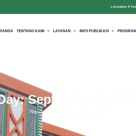
LAYANAN PTS
RANDA
TENTANG KAMI
LAYANAN
INFO PUBLIKASI
PROGRAM
Day: September 2, 202
Home
»
Archives for September 2, 2025