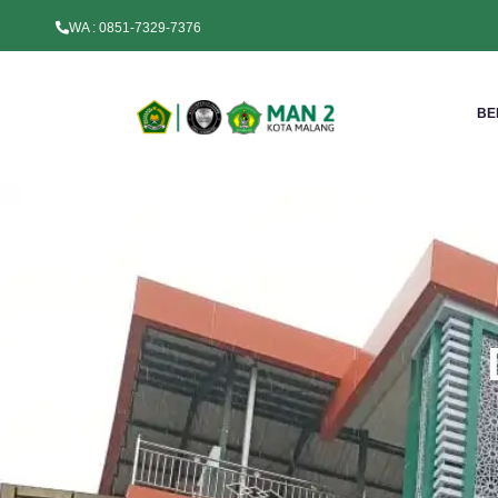
WA : 0851-7329-7376
BE