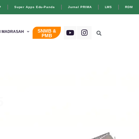
P
Super Apps Edu-Panda
Jurnal PRIMA
LMS
RDM
SNMB &
 MADRASAH
PMB
5