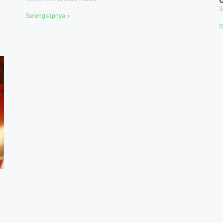
S
Selengkapnya »
S