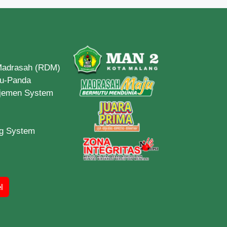
 Madrasah (RDM)
du-Panda
ajemen System
ng System
l