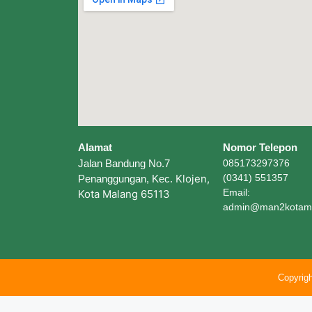
admin@man2kotama
Copyrig