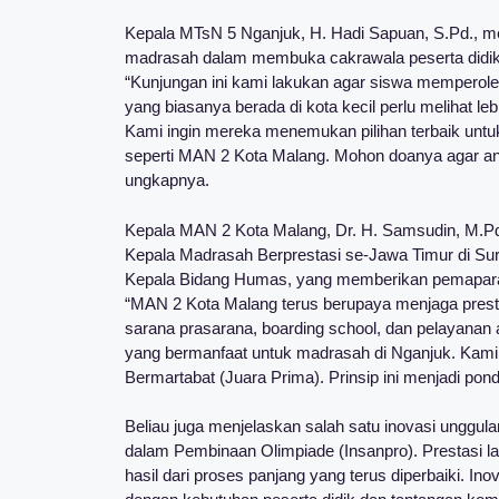
Kepala MTsN 5 Nganjuk, H. Hadi Sapuan, S.Pd., m
madrasah dalam membuka cakrawala peserta didik
“Kunjungan ini kami lakukan agar siswa memperol
yang biasanya berada di kota kecil perlu melihat le
Kami ingin mereka menemukan pilihan terbaik unt
seperti MAN 2 Kota Malang. Mohon doanya agar ana
ungkapnya.
Kepala MAN 2 Kota Malang, Dr. H. Samsudin, M.Pd.
Kepala Madrasah Berprestasi se-Jawa Timur di Surab
Kepala Bidang Humas, yang memberikan pemapara
“MAN 2 Kota Malang terus berupaya menjaga prestas
sarana prasarana, boarding school, dan pelayana
yang bermanfaat untuk madrasah di Nganjuk. Kami j
Bermartabat (Juara Prima). Prinsip ini menjadi po
Beliau juga menjelaskan salah satu inovasi unggul
dalam Pembinaan Olimpiade (Insanpro). Prestasi 
hasil dari proses panjang yang terus diperbaiki. I