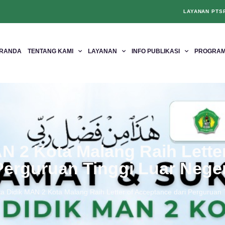
LAYANAN PTS
RANDA
TENTANG KAMI
LAYANAN
INFO PUBLIKASI
PROGRAM
N 2 Kota Malang Raih Lette
Perguruan Tinggi Luar Neger
a Didik MAN 2 Kota Malang Raih Letter of Acceptance dari Perguruan 