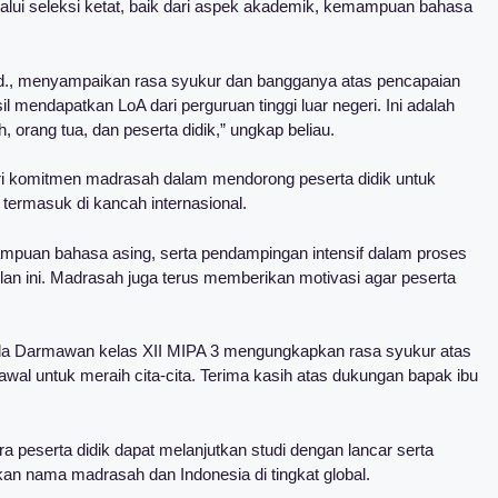
lui seleksi ketat, baik dari aspek akademik, kemampuan bahasa
d., menyampaikan rasa syukur dan bangganya atas pencapaian
sil mendapatkan LoA dari perguruan tinggi luar negeri. Ini adalah
h, orang tua, dan peserta didik,” ungkap beliau.
ri komitmen madrasah dalam mendorong peserta didik untuk
, termasuk di kancah internasional.
puan bahasa asing, serta pendampingan intensif dalam proses
ilan ini. Madrasah juga terus memberikan motivasi agar peserta
illa Darmawan kelas XII MIPA 3 mengungkapkan rasa syukur atas
 awal untuk meraih cita-cita. Terima kasih atas dukungan bapak ibu
a peserta didik dapat melanjutkan studi dengan lancar serta
 nama madrasah dan Indonesia di tingkat global.