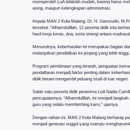
memperoleh LoA tidaklah mudah, karena harus mela
asing, maupun kelengkapan administrasi.
Kepala MAN 2 Kota Malang, Dr. H. Samsudin, M.P
tersebut. “Alhamdulillah, 12 peserta didik kita berha
hasil kerja keras, doa, serta sinergi antara madrasa
Menurutnya, keberhasilan ini merupakan bagian da
melanjutkan pendidikan ke jenjang yang lebih tinggi
Program pembinaan yang terarah, penguatan kemam
pendaftaran menjadi faktor penting dalam keberhas
didik berani mengambil peluang studi di luar negeri.
Salah satu peserta didik penerima LoA Nadia Cam
pencapaiannya. “Alhamdulillah, ini menjadi langkah
guru yang selalu membimbing kami,” ujarnya.
Dengan raihan ini, MAN 2 Kota Malang berharap par
menjadi generasi unggul yang mampu mengharumkan