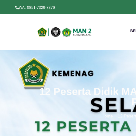
WA : 0851-7329-7376
BE
12 Peserta Didik MA
Home
»
12 Pesert