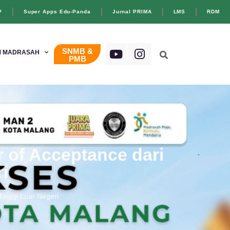
P
Super Apps Edu-Panda
Jurnal PRIMA
LMS
RDM
SNMB &
 MADRASAH
PMB
r of Acceptance dari
i
Tinggi Luar Negeri