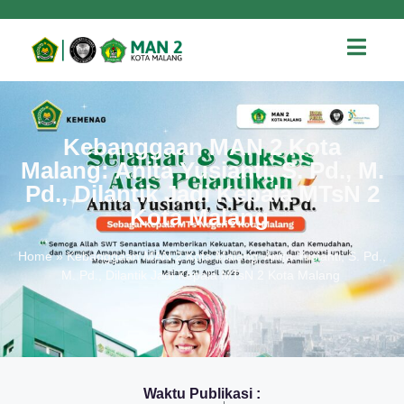
Kebanggaan MAN 2 Kota
Malang: Anita Yusianti, S. Pd., M.
Pd., Dilantik Jadi Kepala MTsN 2
Kota Malang
Home
»
Kebanggaan MAN 2 Kota Malang: Anita Yusianti, S. Pd.,
M. Pd., Dilantik Jadi Kepala MTsN 2 Kota Malang
Waktu Publikasi :