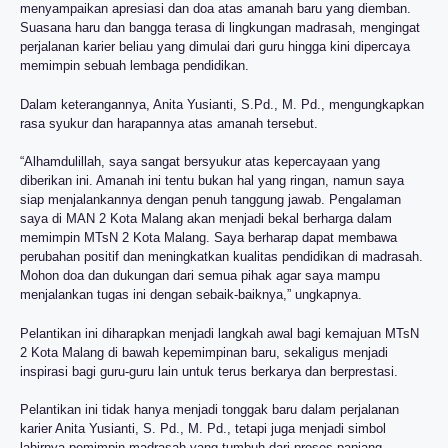
menyampaikan apresiasi dan doa atas amanah baru yang diemban.
Suasana haru dan bangga terasa di lingkungan madrasah, mengingat
perjalanan karier beliau yang dimulai dari guru hingga kini dipercaya
memimpin sebuah lembaga pendidikan.
Dalam keterangannya, Anita Yusianti, S.Pd., M. Pd., mengungkapkan
rasa syukur dan harapannya atas amanah tersebut.
“Alhamdulillah, saya sangat bersyukur atas kepercayaan yang
diberikan ini. Amanah ini tentu bukan hal yang ringan, namun saya
siap menjalankannya dengan penuh tanggung jawab. Pengalaman
saya di MAN 2 Kota Malang akan menjadi bekal berharga dalam
memimpin MTsN 2 Kota Malang. Saya berharap dapat membawa
perubahan positif dan meningkatkan kualitas pendidikan di madrasah.
Mohon doa dan dukungan dari semua pihak agar saya mampu
menjalankan tugas ini dengan sebaik-baiknya,” ungkapnya.
Pelantikan ini diharapkan menjadi langkah awal bagi kemajuan MTsN
2 Kota Malang di bawah kepemimpinan baru, sekaligus menjadi
inspirasi bagi guru-guru lain untuk terus berkarya dan berprestasi.
Pelantikan ini tidak hanya menjadi tonggak baru dalam perjalanan
karier Anita Yusianti, S. Pd., M. Pd., tetapi juga menjadi simbol
lahirnya pemimpin madrasah yang tumbuh dari proses panjang