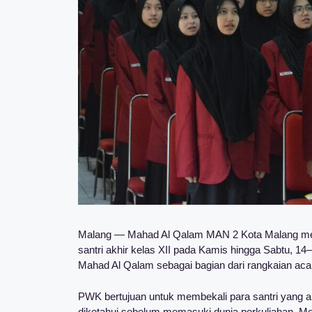
Malang — Mahad Al Qalam MAN 2 Kota Malang me
santri akhir kelas XII pada Kamis hingga Sabtu, 14–16
Mahad Al Qalam sebagai bagian dari rangkaian acar
PWK bertujuan untuk membekali para santri yang ak
diketahui sebelum memasuki dunia perkuliahan. Mel