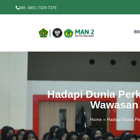
WA : 0851-7329-7376
BE
Hadapi Dunia Per
Wawasan K
Home
»
Hadapi Dunia Pe