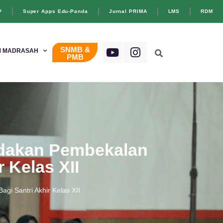
P
Super Apps Edu-Panda
Jurnal PRIMA
LMS
RDM
SNMB &
 MADRASAH
PMB
Adakan Pembekalan
 Kelas XII
i Santri Akhir Kelas XII