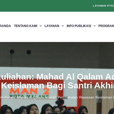
LAYANAN PTS
RANDA
TENTANG KAMI
LAYANAN
INFO PUBLIKASI
PROGRAM
kuliahan: Mahad Al Qalam 
eislaman Bagi Santri Akhir
rkuliahan: Mahad Al Qalam Adakan Pembekalan Wawasan Keislaman Bag