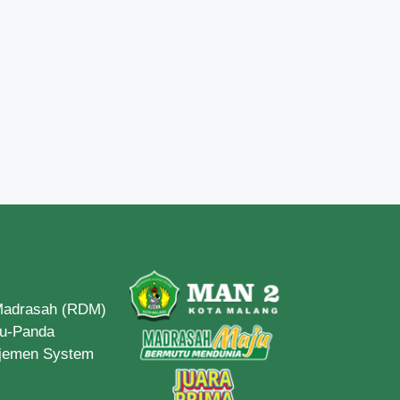
 Madrasah (RDM)
du-Panda
ajemen System