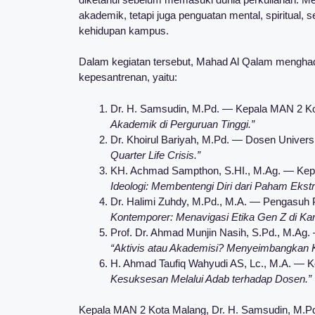
akademik, tetapi juga penguatan mental, spiritual
kehidupan kampus.
Dalam kegiatan tersebut, Mahad Al Qalam menghadi
kepesantrenan, yaitu:
Dr. H. Samsudin, M.Pd. — Kepala MAN 2 K
Akademik di Perguruan Tinggi.”
Dr. Khoirul Bariyah, M.Pd. — Dosen Univer
Quarter Life Crisis.”
KH. Achmad Sampthon, S.HI., M.Ag. — Kep
Ideologi: Membentengi Diri dari Paham Ekst
Dr. Halimi Zuhdy, M.Pd., M.A. — Pengasuh
Kontemporer: Menavigasi Etika Gen Z di Ka
Prof. Dr. Ahmad Munjin Nasih, S.Pd., M.Ag.
“Aktivis atau Akademisi? Menyeimbangkan Ke
H. Ahmad Taufiq Wahyudi AS, Lc., M.A. — 
Kesuksesan Melalui Adab terhadap Dosen.”
Kepala MAN 2 Kota Malang, Dr. H. Samsudin, M.Pd