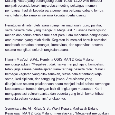
Malang. Acara yang berlangsung pukul 10.00–11.20 WIB tersebut
menjadi penanda berakhirnya classmeeting sekaligus momen
pembagian hadiah kepada para pemenang berbagai cabang lomba
yang telah dilaksanakan selama kegiatan berlangsung.
Penutupan dihadiri oleh jajaran pimpinan madrasah, guru, panitia,
serta peserta didik yang mengikuti MegaFest. Suasana berlangsung
meriah dan penuh antusiasme saat para juara menerima penghargaan
atas prestasi yang telah diraih. Kegiatan ini menjadi bentuk apresiasi
madrasah terhadap semangat, kreativitas, dan sportivitas peserta
selama mengikuti seluruh rangkaian acara.
Hamim Mas’ud, S.Pd., Pembina OSIS MAN 2 Kota Malang,
mengungkapkan, “MegaFest tidak hanya menjadi ajang kompetisi,
tetapi juga sarana pembelajaran karakter bagi peserta didik. Melalui
berbagai kegiatan yang dilaksanakan, siswa belajar tentang kerja
sama, kedisiplinan, dan tanggung jawab. Antusiasme yang
ditunjukkan selama pelaksanaan acara menjadi bukti bahwa semangat
kebersamaan tumbuh dengan baik di lingkungan madrasah. Kami
mengapresiasi seluruh panitia dan peserta yang telah berkontribusi
menyukseskan kegiatan ini,” ungkapnya.
Sementara itu, Alif Rifa’i, S.S., Wakil Kepala Madrasah Bidang
Kesiswaan MAN 2 Kota Malang, menjelaskan, “MegaFest merupakan