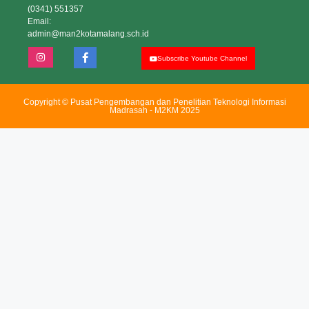
(0341) 551357
Email:
admin@man2kotamalang.sch.id
Subscribe Youtube Channel
Copyright © Pusat Pengembangan dan Penelitian Teknologi Informasi
Madrasah - M2KM 2025