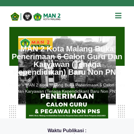
MAN 2 Kota Malang Buka
Penerimaan 6 Calon Guru Dan
Karyawan (Tenaga
Kependidikan) Baru Non PNS
Home
»
MAN 2 Kota Malang Buka Penerimaan 6 Calon Guru
Dan Karyawan (Tenaga Kependidikan) Baru Non PNS
Waktu Publikasi :