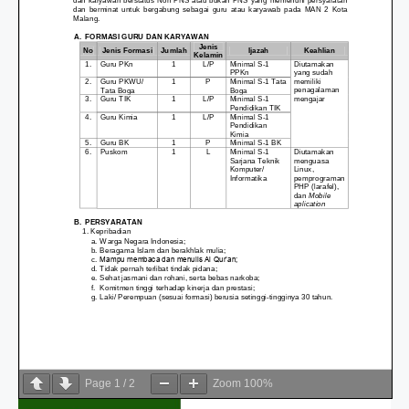
Page
1
/
2
Zoom
100%