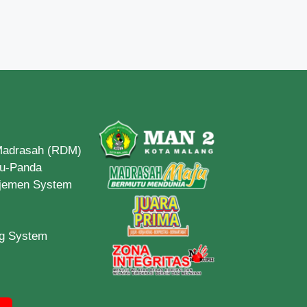
 Madrasah (RDM)
du-Panda
ajemen System
ng System