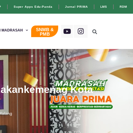
P
Super Apps Edu-Panda
Jurnal PRIMA
LMS
RDM
SNMB &
 MADRASAH
PMB
 Kakankemenag Kota
Malang