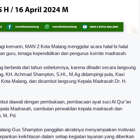
i kemarin, MAN 2 Kota Malang menggelar acara halal bi halal
wan guru, tenaga kependidikan dan pengurus komite madrasah.
ng berbeda dari tahun sebelumnya, karena dihadiri secara langsung
g, KH. Achmad Shampton, S.HI., M.Ag didampingi pula, Kasi
ota Malang, dan disambut langsung Kepala Madrasah Dr. H.
ebut diawali dengan pembukaan, pembacaan ayat suci Al Qur’an
pala Madrasah, sambutan perwakilan kepala madrasah dan
, M. Pd.
alang Gus Shampton panggilan akrabnya menyampaikan motivasi
pankan keikhlasan dalam setiap kegiatan layanan yang diberikan