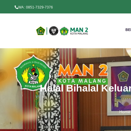
WA : 0851-7329-7376
BE
Halal Bihalal Kel
Home