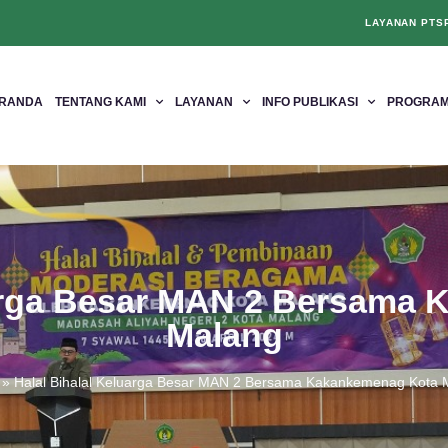
LAYANAN PTS
RANDA
TENTANG KAMI
LAYANAN
INFO PUBLIKASI
PROGRAM
uarga Besar MAN 2 Bersama
Malang
»
Halal Bihalal Keluarga Besar MAN 2 Bersama Kakankemenag Kota 