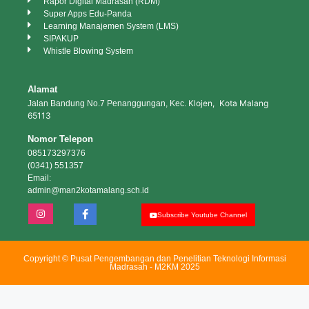
Rapor Digital Madrasah (RDM)
Super Apps Edu-Panda
Learning Manajemen System (LMS)
SIPAKUP
Whistle Blowing System
Alamat
Klojen, Kota Malang
Jalan Bandung No.7 Penanggungan, Kec.
65113
Nomor Telepon
085173297376
(0341) 551357
Email:
admin@man2kotamalang.sch.id
Subscribe Youtube Channel
Copyright © Pusat Pengembangan dan Penelitian Teknologi Informasi
Madrasah - M2KM 2025