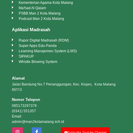
Kementerian Agama Kota Malang
Ma'had Al Qalam
PSBB Man 2 Kota Malang
Podcast Man 2 Kota Malang
Aplikasi Madrasah
Rapor Digital Madrasah (RDM)
Super Apps Edu-Panda
Learning Manajemen System (LMS)
SIPAKUP
Whistle Blowing System
Alamat
Klojen, Kota Malang
Jalan Bandung No.7 Penanggungan, Kec.
65113
Nomor Telepon
085173297376
(0341) 551357
Email:
admin@man2kotamalang.sch.id
Subscribe Youtube Channel