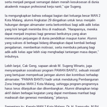
serta menjadi penguat semangat dalam meraih kesuksesan di dunia
akademik maupun profesional kerja nanti,” ujar Sugeng.
Ia mengungkapkan bahwa sebagai bagian dari keluarga besar MAN 2
Kota Malang, alumni Angkatan 29 diingatkan untuk terus menjalin
hubungan dengan almamater serta berkontribusi bagi adik-adik kelas
yang kini tengah menimba ilmu di madrasah. “Harapannya, mereka
dapat menjadi inspirasi bagi generasi berikutnya yang akan
meneruskan perjuangan di dunia pendidikan maupun karier. Alumni
yang sukses di berbagai bidang diharapkan dapat kembali berbagi
pengalaman, memberikan motivasi, serta membuka peluang bagi
adik-adik kelas agar lebih siap menghadapi tantangan masa depan,”
imbuhnya.
Lebih lanjut, Cak Geng, sapaan akrab M. Sugeng Winarto, juga
menyampaikan sosialisasi program PAMAN BANTU, sebuah inisiatif
yang bertujuan memperkuat jaringan alumni dan kontribusi terhadap
almamater. “PAMAN BANTU hadir untuk mendukung Pembangunan
Zona Integritas MAN 2 Kota Malang, sehingga program-programnya
harus terus dilanjutkan dan dikembangkan. Alumni diharapkan tetap
aktif dalam berbagai kegiatan yang dapat membawa manfaat bagi
madrasah dan generasi mendatang,” jelasnya.
Sementara itu, Kepala MAN 2 Kota Malang, Dr. H. Samsudin, M.Pd.,