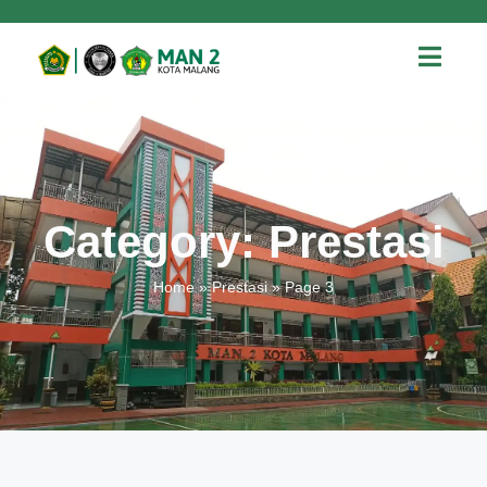
Category: Prestasi
Home
»
Prestasi
»
Page 3